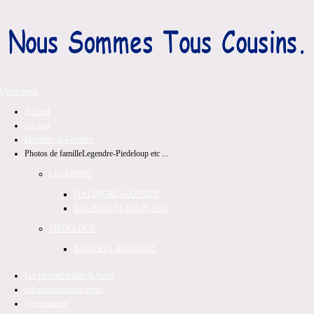
Open menu
Accueil
Un jour
Hommes & Femmes
Photos de famille
Legendre-Piedeloup etc ...
LEGENDRE
MALINGRE-GARNIER
BOURDELET-DELPLACE
PIEDELOUP
BAILLEUL-BLONDEL
Les photos
Famille & Vaux
Informatiquement votre.
Me contacter