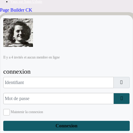
Vaux sur Saint-Urbain
Page Builder CK
Il y a 4 invités et aucun membre en ligne
connexion
Identifiant
Mot de passe
Affi
Maintenir la connexion
Connexion