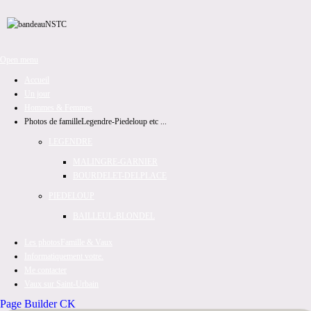
Open menu
Accueil
Un jour
Hommes & Femmes
Photos de famille
Legendre-Piedeloup etc ...
LEGENDRE
MALINGRE-GARNIER
BOURDELET-DELPLACE
PIEDELOUP
BAILLEUL-BLONDEL
Les photos
Famille & Vaux
Informatiquement votre.
Me contacter
Vaux sur Saint-Urbain
Page Builder CK