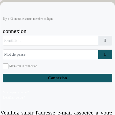
Il y a 43 invités et aucun membre en ligne
connexion
Identifiant
Mot de passe
Affi
Maintenir la connexion
Connexion
Mot de passe perdu ?
Identifiant perdu ?
Veuillez saisir l'adresse e-mail associée à votre