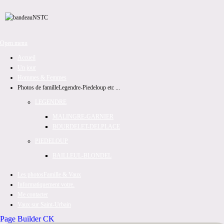
Open menu
Accueil
Un jour
Hommes & Femmes
Photos de famille
Legendre-Piedeloup etc ...
LEGENDRE
MALINGRE-GARNIER
BOURDELET-DELPLACE
PIEDELOUP
BAILLEUL-BLONDEL
Les photos
Famille & Vaux
Informatiquement votre.
Me contacter
Vaux sur Saint-Urbain
Page Builder CK