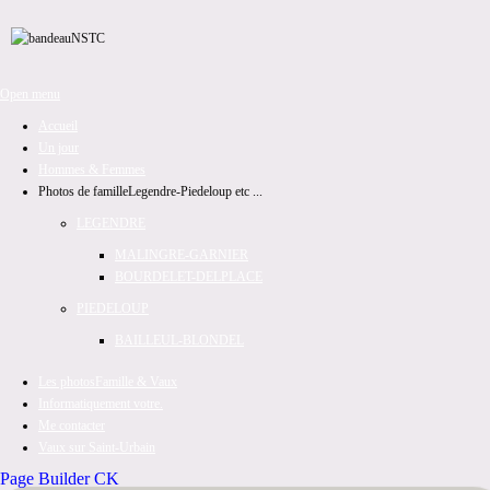
Open menu
Accueil
Un jour
Hommes & Femmes
Photos de famille
Legendre-Piedeloup etc ...
LEGENDRE
MALINGRE-GARNIER
BOURDELET-DELPLACE
PIEDELOUP
BAILLEUL-BLONDEL
Les photos
Famille & Vaux
Informatiquement votre.
Me contacter
Vaux sur Saint-Urbain
Page Builder CK