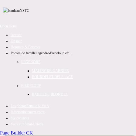
Open menu
Accueil
Un jour
Hommes & Femmes
Photos de famille
Legendre-Piedeloup etc ...
LEGENDRE
MALINGRE-GARNIER
BOURDELET-DELPLACE
PIEDELOUP
BAILLEUL-BLONDEL
Les photos
Famille & Vaux
Informatiquement votre.
Me contacter
Vaux sur Saint-Urbain
Page Builder CK