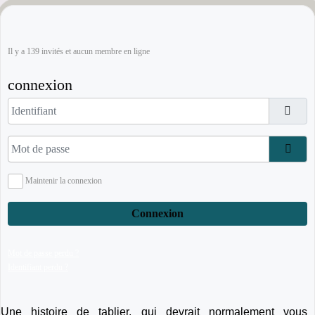
Il y a 139 invités et aucun membre en ligne
connexion
Identifiant
Mot de passe
Affi
Maintenir la connexion
Connexion
Mot de passe perdu ?
Identifiant perdu ?
Une histoire de tablier, qui devrait normalement vous